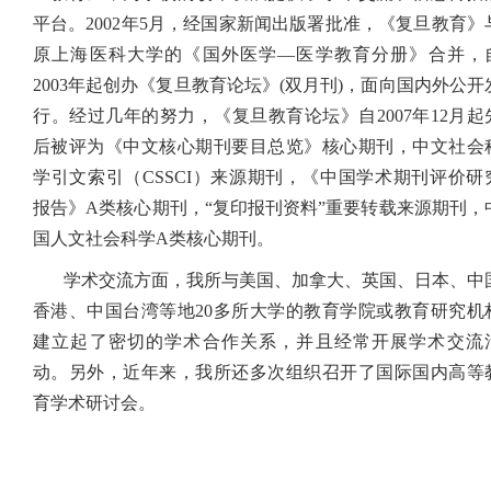
平台。
2002
年
5
月，经国家新闻出版署批准，《复旦教育》
原上海医科大学的《国外医学
—
医学教育分册》合并，
2003
年起创办《复旦教育论坛》
(
双月刊
)
，面向国内外公开
行。经过几年的努力，《复旦教育论坛》自
2007
年
12
月起
后被评为《中文核心期刊要目总览》核心期刊，中文社会
学引文索引（CSSCI）来源期刊，《中国学术期刊评价研
报告》A类核心期刊，“复印报刊资料”重要转载来源期刊，
国人文社会科学A类核心期刊。
学术交流方面，我所与美国、加拿大、英国、日本、中
香港、中国台湾等地
20
多所大学的教育学院或教育研究机
建立起了密切的学术合作关系，并且经常开展学术交流
动。另外，近年来，我所还多次组织召开了国际国内高等
育学术研讨会。