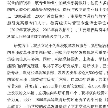
就业的情况看，该专业毕业生的就业形势很好，他们大多
国内大型公司和高等院校任职。课程与教学论专业硕士学
点（
2005
获准，
2006
年首次招生），主要培养课程与教学
题研究高级专门人才。教育经济与管理专业博士学位
（2012年获准授权，2013年首次招生），主要培养具有本
科重大问题研究能力的高级专门人才。
研究方面，我所立足于为学校改革发展服务，紧密配合
内各项改革开展专题研究，积极为学校的发展规划和重要
策提供信息与咨询。同时，积极承接国家、上海市、学校
能部门的研究课题，取得了不少研究成果。
建所以来，已
版专著、教材和译著
30
多部，发表各类学术论文
500
余篇，
国家奖三项，部委省市级奖十六项。自
2020
年以来，共出
专著
5
部，译著
2
部，在
SSCI
期刊发表论文
8
篇，在
CSSCI
期
上发表论文
66
篇，立项纵向科研项目
13
个，获得横向经费
7
余万元。
另外，
1986
年高等教育研究所创办了内部刊物《
旦教育》，为学校的改革发展提供了学术交流和信息传播