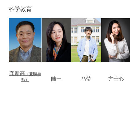
科学教育
龚新高
（兼职导
陆一
马莹
方士心
师）