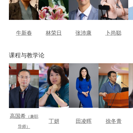
牛新春
林荣日
张沛康
卜尚聪
课程与教学论
高国希
（兼职
丁妍
田凌晖
徐冬青
导师）